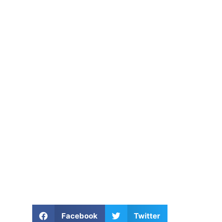
CABLES SUBMARINOS: ¿LO
QUÉ ESTÁ EN RIESGO?
Facebook
Twitter