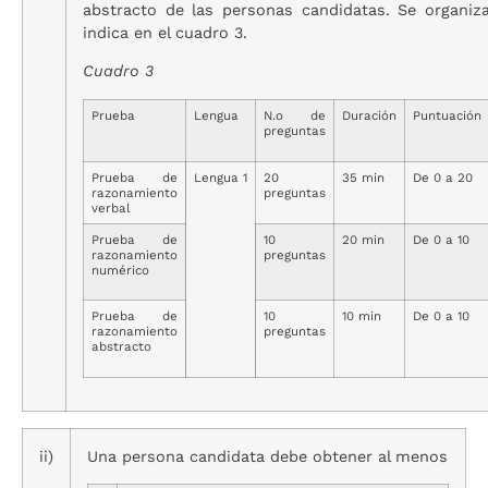
abstracto de las personas candidatas. Se organi
indica en el cuadro 3.
Cuadro 3
Prueba
Lengua
N.o de
Duración
Puntuación
preguntas
Prueba de
Lengua 1
20
35 min
De 0 a 20
razonamiento
preguntas
verbal
Prueba de
10
20 min
De 0 a 10
razonamiento
preguntas
numérico
Prueba de
10
10 min
De 0 a 10
razonamiento
preguntas
abstracto
ii)
Una persona candidata debe obtener al menos