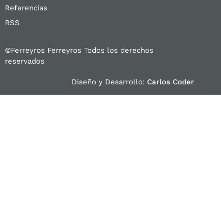
Referencias
RSS
©Ferreyros Ferreyros Todos los derechos
reservados
Diseño y Desarrollo:
Carlos Coder