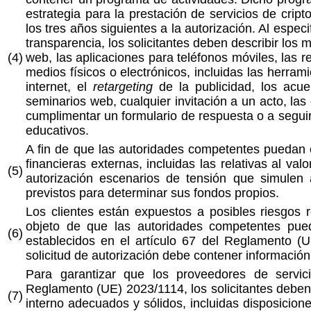
estrategia para la prestación de servicios de cript
los tres años siguientes a la autorización. Al especif
transparencia, los solicitantes deben describir los m
(4)
web, las aplicaciones para teléfonos móviles, las 
medios físicos o electrónicos, incluidas las herr
internet, el
retargeting
de la publicidad, los acuer
seminarios web, cualquier invitación a un acto, las 
cumplimentar un formulario de respuesta o a seguir
educativos.
A fin de que las autoridades competentes puedan eva
financieras externas, incluidas las relativas al valo
(5)
autorización escenarios de tensión que simulen 
previstos para determinar sus fondos propios.
Los clientes están expuestos a posibles riesgos 
objeto de que las autoridades competentes pueda
(6)
establecidos en el artículo 67 del Reglamento (UE
solicitud de autorización debe contener información
Para garantizar que los proveedores de servici
Reglamento (UE) 2023/1114, los solicitantes deb
(7)
interno adecuados y sólidos, incluidas disposici