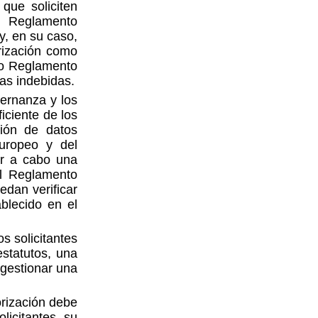
que soliciten
el Reglamento
y, en su caso,
orización como
cho Reglamento
gas indebidas.
bernanza y los
iciente de los
ción de datos
Europeo y del
ar a cabo una
el Reglamento
dan verificar
blecido en el
s solicitantes
estatutos, una
 gestionar una
orización debe
licitantes, su