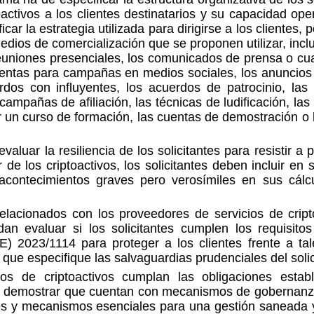
oactivos a los clientes destinatarios y su capacidad ope
icar la estrategia utilizada para dirigirse a los clientes,
edios de comercialización que se proponen utilizar, inclu
reuniones presenciales, los comunicados de prensa o cua
amientas para campañas en medios sociales, los anuncio
dos con influyentes, los acuerdos de patrocinio, las 
campañas de afiliación, las técnicas de ludificación, las 
 un curso de formación, las cuentas de demostración o 
luar la resiliencia de los solicitantes para resistir a 
r de los criptoactivos, los solicitantes deben incluir en 
acontecimientos graves pero verosímiles en sus cálc
relacionados con los proveedores de servicios de cript
n evaluar si los solicitantes cumplen los requisitos
) 2023/1114 para proteger a los clientes frente a tal
 que especifique las salvaguardias prudenciales del solic
os de criptoactivos cumplan las obligaciones estab
en demostrar que cuentan con mecanismos de gobernanza
ones y mecanismos esenciales para una gestión saneada 