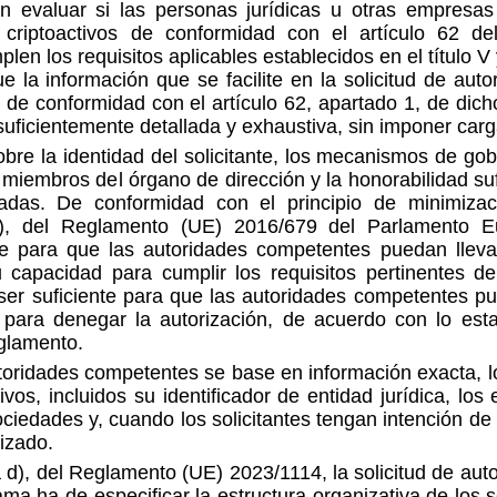
 evaluar si las personas jurídicas u otras empresas 
 criptoactivos de conformidad con el artículo 62 d
len los requisitos aplicables establecidos en el título V 
e la información que se facilite en la solicitud de aut
a de conformidad con el artículo 62, apartado 1, de di
 suficientemente detallada y exhaustiva, sin imponer car
obre la identidad del solicitante, los mecanismos de go
 miembros del órgano de dirección y la honorabilidad suf
icadas. De conformidad con el principio de minimiza
 c), del Reglamento (UE) 2016/679 del Parlamento 
nte para que las autoridades competentes puedan llev
u capacidad para cumplir los requisitos pertinentes d
er suficiente para que las autoridades competentes pue
 para denegar la autorización, de acuerdo con lo esta
eglamento.
toridades competentes se base en información exacta, lo
os, incluidos su identificador de entidad jurídica, los 
sociedades y, cuando los solicitantes tengan intención de
izado.
a d), del Reglamento (UE) 2023/1114, la solicitud de aut
a ha de especificar la estructura organizativa de los so