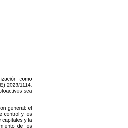
rización como
UE) 2023/1114,
iptoactivos sea
on general; el
 control y los
 capitales y la
miento de los