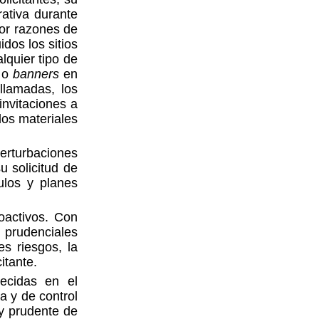
rativa durante
 por razones de
idos los sitios
lquier tipo de
s o
banners
en
llamadas, los
invitaciones a
los materiales
perturbaciones
su solicitud de
ulos y planes
oactivos. Con
 prudenciales
es riesgos, la
itante.
lecidas en el
 y de control
y prudente de