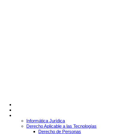
Skip
to
content
INFORMACIÓ
SOLICITUD DE 
INICIO
EL ESTUDIO
PROVEEDOR 
CONTENIDOS
Informática Jurídica
Derecho Aplicable a las Tecnologías
Derecho de Personas