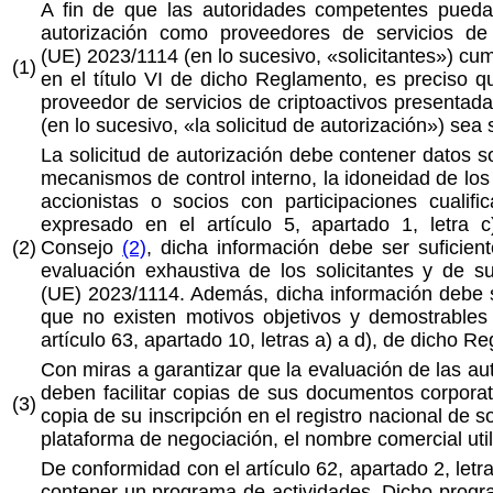
A fin de que las autoridades competentes puedan
autorización como proveedores de servicios de
(UE) 2023/1114 (en lo sucesivo, «solicitantes») cump
(1)
en el título VI de dicho Reglamento, es preciso qu
proveedor de servicios de criptoactivos presentad
(en lo sucesivo, «la solicitud de autorización») sea
La solicitud de autorización debe contener datos s
mecanismos de control interno, la idoneidad de los
accionistas o socios con participaciones cualif
expresado en el artículo 5, apartado 1, letra
(2)
Consejo
(2)
, dicha información debe ser suficie
evaluación exhaustiva de los solicitantes y de s
(UE) 2023/1114. Además, dicha información debe s
que no existen motivos objetivos y demostrables
artículo 63, apartado 10, letras a) a d), de dicho R
Con miras a garantizar que la evaluación de las au
deben facilitar copias de sus documentos corporativ
(3)
copia de su inscripción en el registro nacional de 
plataforma de negociación, el nombre comercial util
De conformidad con el artículo 62, apartado 2, letr
contener un programa de actividades. Dicho program