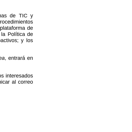
emas de TIC y
Procedimientos
 plataforma de
la Política de
activos; y los
ea
, entrará en
os interesados
icar al correo