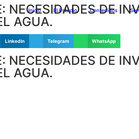
E: NECESIDADES DE IN
Inicio
El Estudio
Contenidos
Ser
L AGUA.
LinkedIn
Telegram
WhatsApp
E: NECESIDADES DE IN
L AGUA.