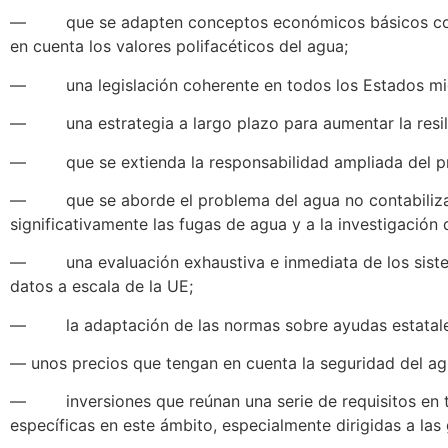
— que se adapten conceptos económicos básicos como l
en cuenta los valores polifacéticos del agua;
— una legislación coherente en todos los Estados mie
— una estrategia a largo plazo para aumentar la resilie
— que se extienda la responsabilidad ampliada del prod
— que se aborde el problema del agua no contabili
significativamente las fugas de agua y a la investigación
— una evaluación exhaustiva e inmediata de los sistemas
datos a escala de la UE;
— la adaptación de las normas sobre ayudas estatales a 
— unos precios que tengan en cuenta la seguridad del ag
— inversiones que reúnan una serie de requisitos en té
específicas en este ámbito, especialmente dirigidas a la