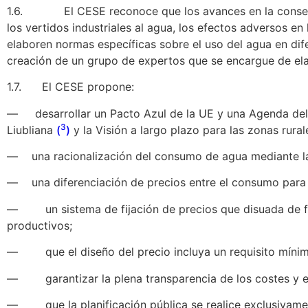
1.6. El CESE reconoce que los avances en la consecuci
los vertidos industriales al agua, los efectos adversos en
elaboren normas específicas sobre el uso del agua en dif
creación de un grupo de expertos que se encargue de elabo
1.7. El CESE propone:
— desarrollar un Pacto Azul de la UE y una Agenda del 
3
Liubliana
(
)
y la Visión a largo plazo para las zonas rura
— una racionalización del consumo de agua mediante la 
— una diferenciación de precios entre el consumo para u
— un sistema de fijación de precios que disuada de fo
productivos;
— que el diseño del precio incluya un requisito mínimo
— garantizar la plena transparencia de los costes y el 
— que la planificación pública se realice exclusivament