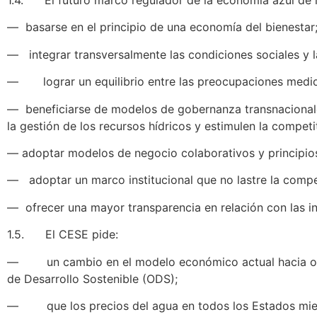
1.4. El futuro marco regulador de la economía azul de 
— basarse en el principio de una economía del bienestar
— integrar transversalmente las condiciones sociales y la 
— lograr un equilibrio entre las preocupaciones medio
— beneficiarse de modelos de gobernanza transnacionales
la gestión de los recursos hídricos y estimulen la competi
— adoptar modelos de negocio colaborativos y principi
— adoptar un marco institucional que no lastre la compe
— ofrecer una mayor transparencia en relación con las ini
1.5. El CESE pide:
— un cambio en el modelo económico actual hacia otro
de Desarrollo Sostenible (ODS);
— que los precios del agua en todos los Estados miemb