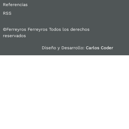
Referencias
RSS
©Ferreyros Ferreyros Todos los derechos
reservados
Diseño y Desarrollo:
Carlos Coder