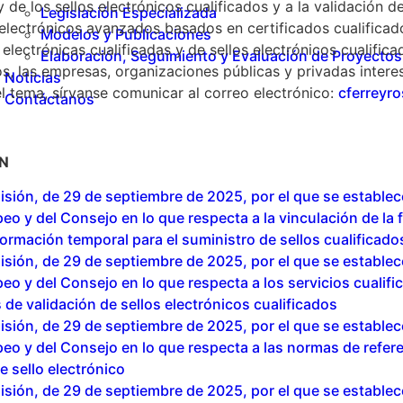
 y de los sellos electrónicos cualificados y a la validación 
Legislación Especializada
s electrónicos avanzados basados en certificados cualifica
Modelos y Publicaciones
 electrónicas cualificadas y de sellos electrónicos cualific
Elaboración, Seguimiento y Evaluación de Proyectos
, las empresas, organizaciones públicas y privadas interes
Noticias
el tema, sírvanse comunicar al correo electrónico:
cferreyr
Contáctanos
N
ión, de 29 de septiembre de 2025, por el que se establece
 y del Consejo en lo que respecta a la vinculación de la fe
formación temporal para el suministro de sellos cualificad
ión, de 29 de septiembre de 2025, por el que se establece
 y del Consejo en lo que respecta a los servicios cualifi
s de validación de sellos electrónicos cualificados
ión, de 29 de septiembre de 2025, por el que se establece
 y del Consejo en lo que respecta a las normas de referen
e sello electrónico
ión, de 29 de septiembre de 2025, por el que se establece