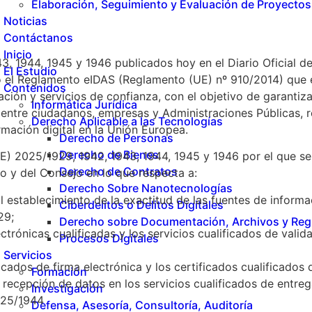
Elaboración, Seguimiento y Evaluación de Proyectos
Noticias
Contáctanos
Inicio
, 1944, 1945 y 1946 publicados hoy en el Diario Oficial d
El Estudio
jo el Reglamento eIDAS (Reglamento (UE) nº 910/2014) que e
Contenidos
ción y servicios de confianza, con el objetivo de garantizar
Informática Jurídica
 entre ciudadanos, empresas y Administraciones Públicas, r
Derecho Aplicable a las Tecnologías
rmación digital en la Unión Europea.
Derecho de Personas
Derecho de Bienes
E) 2025/1929, 1942, 1943, 1944, 1945 y 1946 por el que se
Derecho de Contratos
 y del Consejo en lo que respecta a:
Derecho Sobre Nanotecnologías
 al establecimiento de la exactitud de las fuentes de inform
Ciberdelitos o Delitos Digitales
29;
Derecho sobre Documentación, Archivos y Reg
ectrónicas cualificadas y los servicios cualificados de valid
Procesos Digitales
Servicios
icados de firma electrónica y los certificados cualificados
Formación
recepción de datos en los servicios cualificados de entrega
Investigación
2025/1944
Defensa, Asesoría, Consultoría, Auditoría