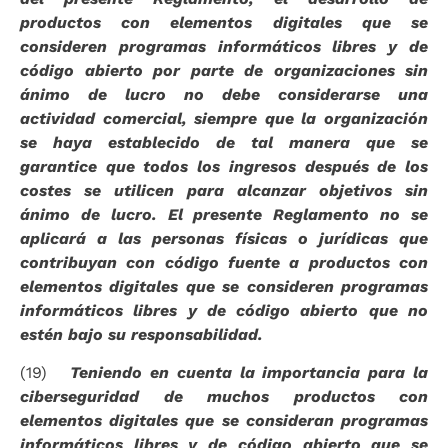
productos con elementos digitales que se
consideren programas informáticos libres y de
código abierto por parte de organizaciones sin
ánimo de lucro no debe considerarse una
actividad comercial, siempre que la organización
se haya establecido de tal manera que se
garantice que todos los ingresos después de los
costes se utilicen para alcanzar objetivos sin
ánimo de lucro. El presente Reglamento no se
F
T
aplicará a las personas físicas o jurídicas que
a
w
contribuyan con código fuente a productos con
c
i
elementos digitales que se consideren programas
e
t
informáticos libres y de código abierto que no
b
t
o
e
estén bajo su responsabilidad.
o
r
(19)
Teniendo en cuenta la importancia para la
k
ciberseguridad de muchos productos con
elementos digitales que se consideran programas
informáticos libres y de código abierto que se